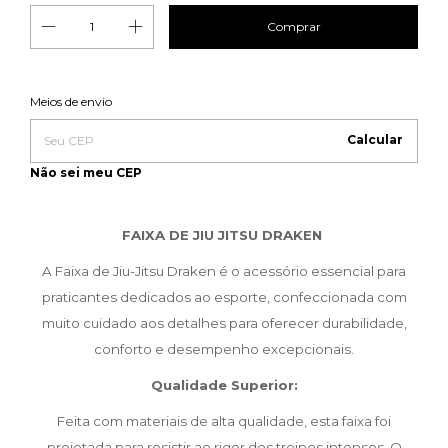
Entregas para o CEP:
Meios de envio
Alterar CEP
Calcular
Não sei meu CEP
FAIXA DE JIU JITSU DRAKEN
A Faixa de Jiu-Jitsu Draken é o acessório essencial para
praticantes dedicados ao esporte, confeccionada com
muito cuidado aos detalhes para oferecer durabilidade,
conforto e desempenho excepcionais.
Qualidade Superior:
Feita com materiais de alta qualidade, esta faixa foi
projetada para resistir ao rigor dos treinos intensos. O