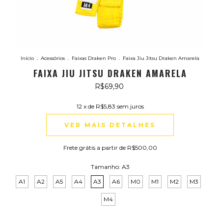
Início
.
Acessórios
.
Faixas Draken Pro
.
Faixa Jiu Jitsu Draken Amarela
FAIXA JIU JITSU DRAKEN AMARELA
R$69,90
12
x de
R$5,83
sem juros
VER MAIS DETALHES
Frete grátis
a partir de
R$500,00
Tamanho:
A3
A1
A2
A5
A4
A3
A6
M0
M1
M2
M3
M4