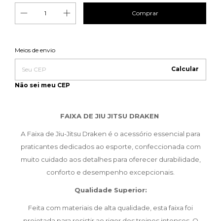
Entregas para o CEP:
Meios de envio
Alterar CEP
Calcular
Não sei meu CEP
FAIXA DE JIU JITSU DRAKEN
A Faixa de Jiu-Jitsu Draken é o acessório essencial para
praticantes dedicados ao esporte, confeccionada com
muito cuidado aos detalhes para oferecer durabilidade,
conforto e desempenho excepcionais.
Qualidade Superior:
Feita com materiais de alta qualidade, esta faixa foi
projetada para resistir ao rigor dos treinos intensos. O