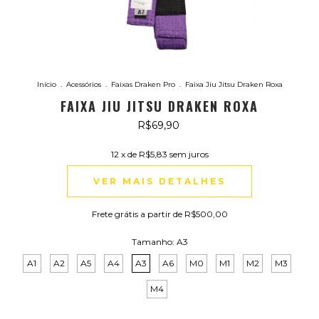
Início
.
Acessórios
.
Faixas Draken Pro
.
Faixa Jiu Jitsu Draken Roxa
FAIXA JIU JITSU DRAKEN ROXA
R$69,90
12
x de
R$5,83
sem juros
VER MAIS DETALHES
Frete grátis
a partir de
R$500,00
Tamanho:
A3
A1
A2
A5
A4
A3
A6
M0
M1
M2
M3
M4