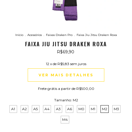
Início
.
Acessórios
.
Faixas Draken Pro
.
Faixa Jiu Jitsu Draken Roxa
FAIXA JIU JITSU DRAKEN ROXA
R$69,90
12
x de
R$5,83
sem juros
VER MAIS DETALHES
Frete grátis
a partir de
R$500,00
Tamanho:
M2
A1
A2
A5
A4
A3
A6
M0
M1
M2
M3
M4