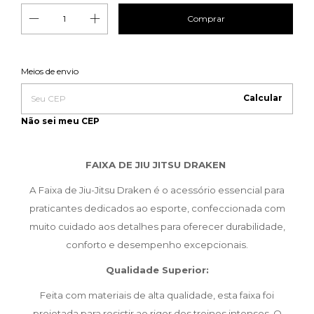
Entregas para o CEP:
Meios de envio
Alterar CEP
Calcular
Não sei meu CEP
FAIXA DE JIU JITSU DRAKEN
A Faixa de Jiu-Jitsu Draken é o acessório essencial para
praticantes dedicados ao esporte, confeccionada com
muito cuidado aos detalhes para oferecer durabilidade,
conforto e desempenho excepcionais.
Qualidade Superior:
Feita com materiais de alta qualidade, esta faixa foi
projetada para resistir ao rigor dos treinos intensos. O