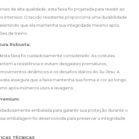
iais de alta qualidade, esta faixa foi projetada para resistir ao
nos intensos. O tecido resistente proporciona uma durabilidade
garantindo que ela mantenha sua integridade mesmo após
ões de treino.
tura Robusta:
esta faixa foi cuidadosamente considerado. As costuras
antem a resistência e evitam desgastes prematuros,
movimentos dinâmicos e os desafios diários do Jiu-Jitsu. A
usta assegura que a faixa mantenha sua forma e cor ao longo
mo após inúmeros usos e lavagens.
remium:
uidadosamente embalada para garantir sua proteção durante o
ssa embalagem foi desenvolvida para preservar a integridade
ICAS TÉCNICAS