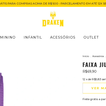
RÁTIS PARA COMPRAS ACIMA DE R$ 500 • PARCELAMENTO EM ATÉ 12X S
EMININO
INFANTIL
ACESSÓRIOS
OUTLET
Início
.
Acessórios
.
FAIXA J
R$69,90
12
x de
R$5,83
se
VER M
Frete grátis
a par