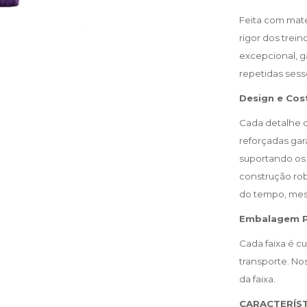
Feita com mater
rigor dos trei
excepcional, 
repetidas sess
Design e Cos
Cada detalhe d
reforçadas gar
suportando os 
construção rob
do tempo, mes
Embalagem P
Cada faixa é c
transporte. No
da faixa.
CARACTERÍST