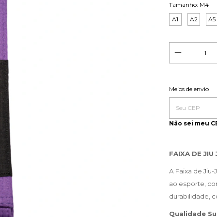
Tamanho:
M4
A1
A2
A5
Entregas para o 
Meios de envio
Não sei meu C
FAIXA DE JIU
A Faixa de Jiu-
ao esporte, co
durabilidade, 
Qualidade Su