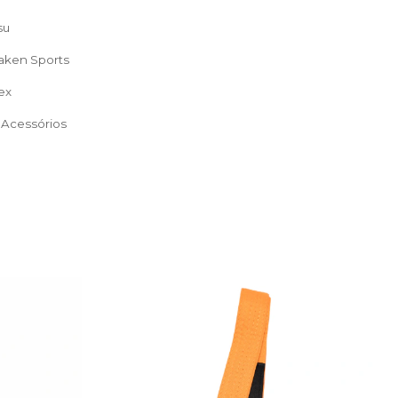
su
raken Sports
ex
: Acessórios