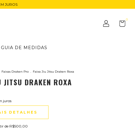
EM JUROS
0
GUIA DE MEDIDAS
Faixas Draken Pro
.
Faixa Jiu Jitsu Draken Roxa
IU JITSU DRAKEN ROXA
m juros
AIS DETALHES
tir de
R$500,00