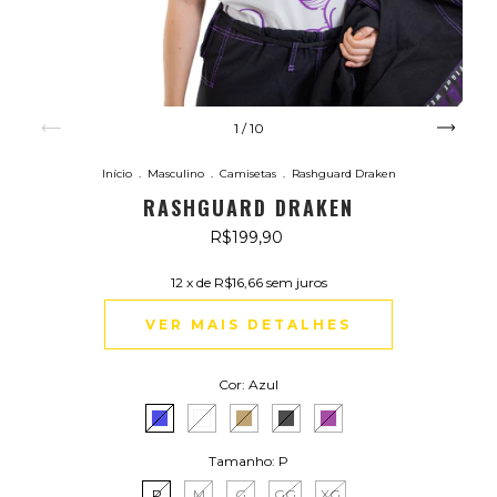
1
/
10
Início
.
Masculino
.
Camisetas
.
Rashguard Draken
RASHGUARD DRAKEN
R$199,90
12
x de
R$16,66
sem juros
VER MAIS DETALHES
Cor:
Azul
Tamanho:
P
P
M
G
GG
XG