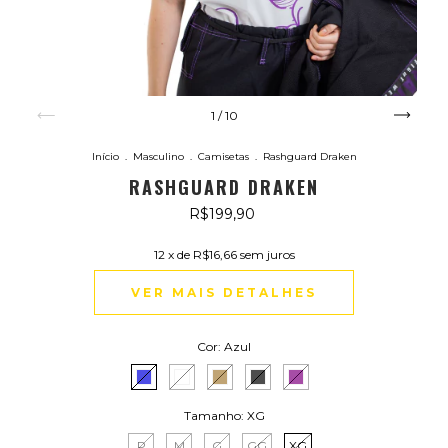
1
/
10
Início
.
Masculino
.
Camisetas
.
Rashguard Draken
RASHGUARD DRAKEN
R$199,90
12
x de
R$16,66
sem juros
VER MAIS DETALHES
Cor:
Azul
Tamanho:
XG
P
M
G
GG
XG